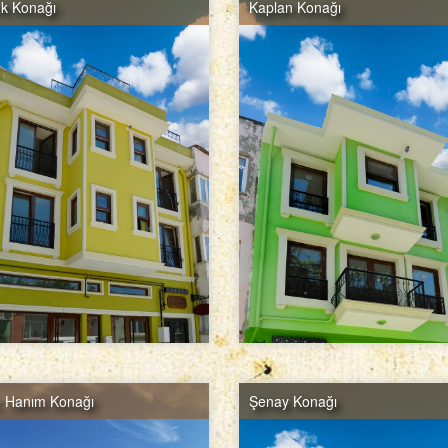
k Konağı
Kaplan Konağı
e Hanım Konağı
Şenay Konağı