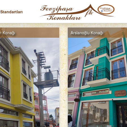
 Standartları
m Konağı
Arslanoğlu Konağı