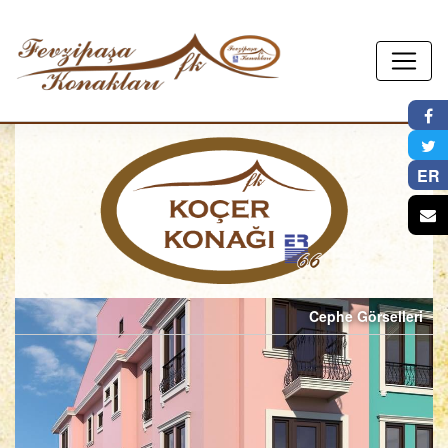
×
ER
Cephe Görselleri