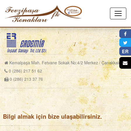
×
ER
Kemalpaşa Mah. Fetvane Sokak No:4/2 Merkez / Çanakkale
0 (286) 217 51 62
0 (286) 213 37 76
Bilgi almak için bize ulaşabilirsiniz.