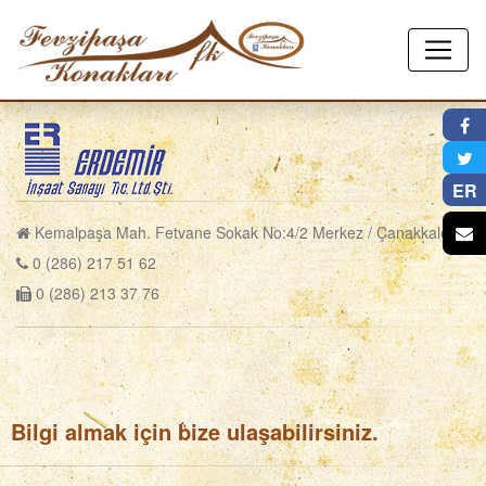
×
ER
Kemalpaşa Mah. Fetvane Sokak No:4/2 Merkez / Çanakkale
0 (286) 217 51 62
0 (286) 213 37 76
Bilgi almak için bize ulaşabilirsiniz.