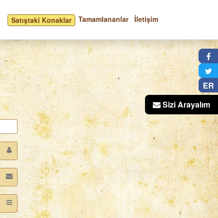
Tamamlananlar
İletişim
Satıştaki Konaklar
×
ER
Sizi Arayalım