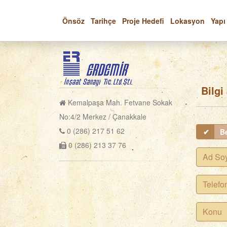
Önsöz
Tarihçe
Proje Hedefi
Lokasyon
Yapı
Bilgi
Kemalpaşa Mah. Fetvane Sokak
No:4/2 Merkez / Çanakkale
0 (286) 217 51 62
Be
0 (286) 213 37 76