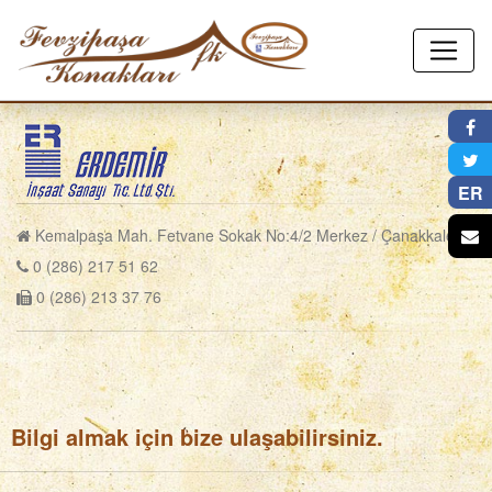
×
ER
Kemalpaşa Mah. Fetvane Sokak No:4/2 Merkez / Çanakkale
0 (286) 217 51 62
0 (286) 213 37 76
Bilgi almak için bize ulaşabilirsiniz.