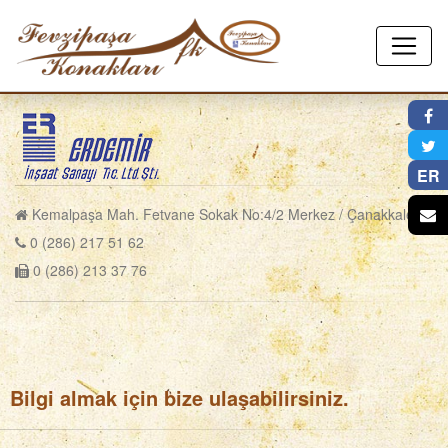
×
ER
Kemalpaşa Mah. Fetvane Sokak No:4/2 Merkez / Çanakkale
0 (286) 217 51 62
0 (286) 213 37 76
Bilgi almak için bize ulaşabilirsiniz.