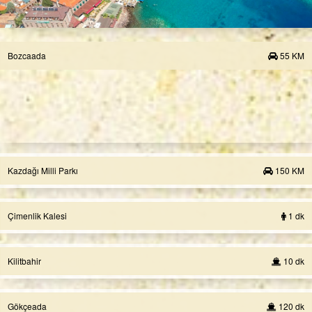
Bozcaada
55 KM
Kazdağı Milli Parkı
150 KM
Çimenlik Kalesi
1 dk
Kilitbahir
10 dk
Gökçeada
120 dk