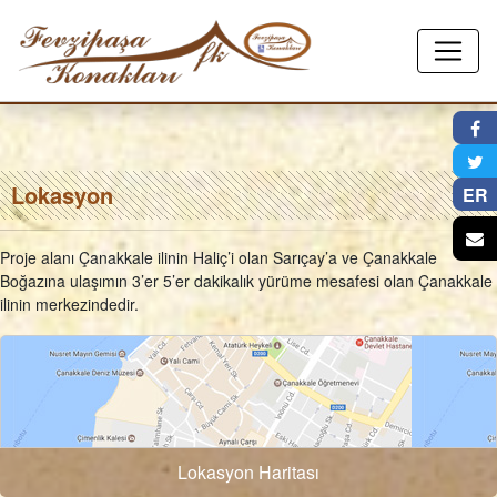
Google
Eski
Maps
Mahalle
-
Haritası
×
Lokasyon
-
Lokasyon
Lokasyon
ER
Proje alanı Çanakkale ilinin Haliç’i olan Sarıçay’a ve Çanakkale
Boğazına ulaşımın 3’er 5’er dakikalık yürüme mesafesi olan Çanakkale
ilinin merkezindedir.
Lokasyon Haritası