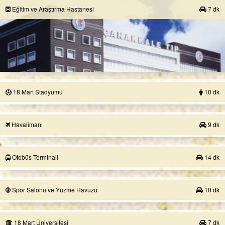
Eğitim ve Araştırma Hastanesi
7 dk
18 Mart Stadyumu
10 dk
Havalimanı
9 dk
Otobüs Terminali
14 dk
Spor Salonu ve Yüzme Havuzu
10 dk
18 Mart Üniversitesi
7 dk