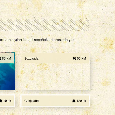
ara kıyıları ile tatil seçenekleri arasında yer
85 KM
Bozcaada
55 KM
10 dk
Gökçeada
120 dk