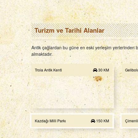
Turizm ve Tarihi Alanlar
Antik çağlardan bu güne en eski yerleşim yerlerinden bir
almaktadır.
Troia Antik Kenti
30 KM
Gelibolu
Kazdağı Milli Parkı
150 KM
Çimenli