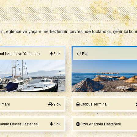
 yakın, eğlence ve yaşam merkezlerinin çevresinde toplandığı, şehir içi 
ot İskelesi ve Yat Limanı
5 dk
Plaj
imanı
9 dk
Otobüs Terminali
kale Devlet Hastanesi
5 dk
Özel Anadolu Hastanesi