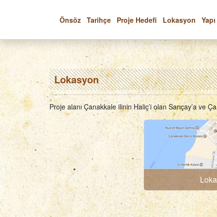
Büyüteç
Google
Eski
Önsöz
Tarihçe
Proje Hedefi
Lokasyon
Yapı
Maps
Mahalle
-
Haritası
Lokasyon
-
Lokasyon
Lokasyon
Proje alanı Çanakkale ilinin Haliç’i olan Sarıçay’a ve 
Loka