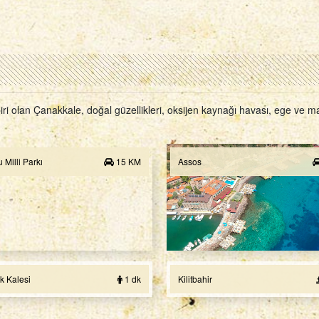
i olan Çanakkale, doğal güzellikleri, oksijen kaynağı havası, ege ve marm
 Milli Parkı
15 KM
Assos
k Kalesi
1 dk
Kilitbahir