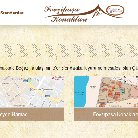
 Standartları
Çanakkale Boğazına ulaşımın 3’er 5’er dakikalık yürüme mesafesi olan Ça
syon Haritası
Fevzipaşa Konakları