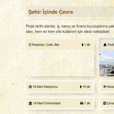
Şehir İçinde Çevre
Proje tarihi alanlar, iş, kamu ve finans kuruluşlarına
alan, hem ev hem ofis kullanımı için ideal noktadadır.
Restoran, Cafe, Bar
1 dk
Ferib
18 Mart Stadyumu
10 dk
Haval
18 Mart Üniversitesi
7 dk
Çanak