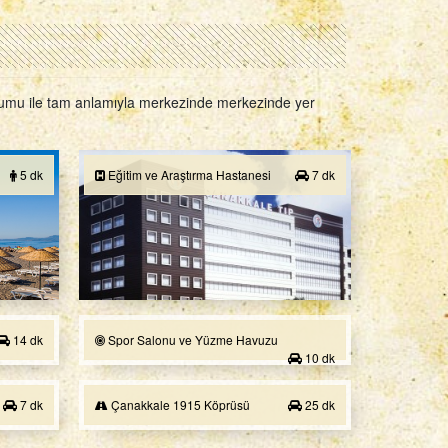
konumu ile tam anlamıyla merkezinde merkezinde yer
5 dk
Eğitim ve Araştırma Hastanesi
7 dk
14 dk
Spor Salonu ve Yüzme Havuzu
10 dk
7 dk
Çanakkale 1915 Köprüsü
25 dk