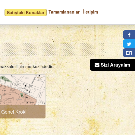
Tamamlananlar
İletişim
Satıştaki Konaklar
×
ER
Sizi Arayalım
nakkale ilinin merkezindedir.
 Genel Kroki