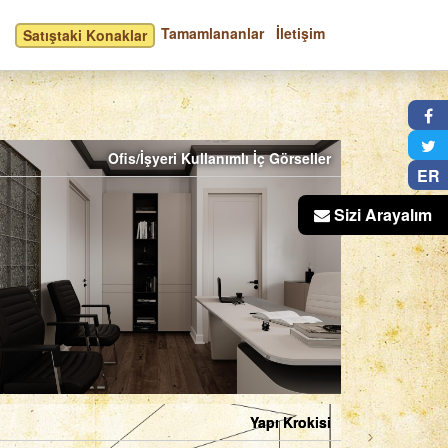
Tamamlananlar
İletişim
Satıştaki Konaklar
×
Ofis/İşyeri Kullanımlı İç Görseller
ER
Sizi Arayalım
Yapı Krokisi