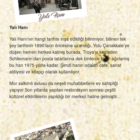
Yalı Hanı
Yalı Hanı’nın hangi tarihte inşa edildiği bilinmiyor, bilinen tek
şey tarihinin 1890’ların öncesine uzandığı. Yolu Çanakkale’ye
düşen hemen herkes kalmış burada, Troya’yı keşfeden
Schliemann’dan posta tatarlarına dek binlerce kişiyi ağırlamış
bu han 1975 yılına kadar. Şimdi hanın odaları cafe, sanat
atölyesi ve kitapçı olarak kullanılıyor.
Mor salkımlı avlusu da neşeli muhabbetlere ev sahipliği
yapıyor.Son yıllarda yapılan restorasyon sonrası çeşitli
kültürel etkinliklerin yapıldığı bir merkez haline gelmiştir..