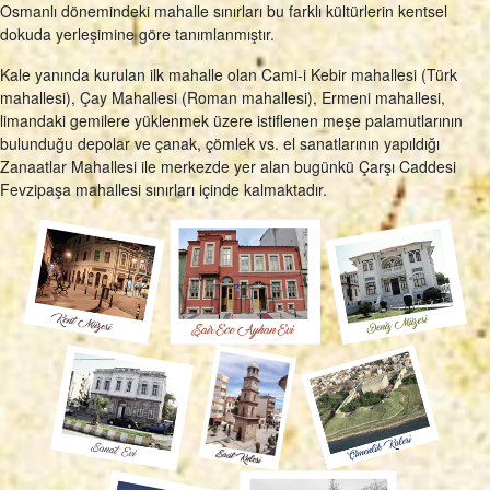
Osmanlı dönemindeki mahalle sınırları bu farklı kültürlerin kentsel
dokuda yerleşimine göre tanımlanmıştır.
Kale yanında kurulan ilk mahalle olan Cami-i Kebir mahallesi (Türk
mahallesi), Çay Mahallesi (Roman mahallesi), Ermeni mahallesi,
limandaki gemilere yüklenmek üzere istiflenen meşe palamutlarının
bulunduğu depolar ve çanak, çömlek vs. el sanatlarının yapıldığı
Zanaatlar Mahallesi ile merkezde yer alan bugünkü Çarşı Caddesi
Fevzipaşa mahallesi sınırları içinde kalmaktadır.