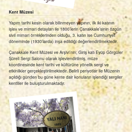
Kent Müzesi
Yapım tarihi kesin olarak bilinmeyen yapının, ilk iki katının
işlev ve mimari detayları ile 1800’lerin Çanakkale’sinin özgün
sivil mimari örneklerinden olduğu, 3. katın ise Cumhuriyet
döneminde (1930’larda) inşa edildiği değerlendirilmektedir.
Çanakkale Kent Müzesi ve Arşivi’nin; Giriş katı Eyüp Görgüler
Süreli Sergi Salonu olarak işlevlendirilmiş, müze
koordinesinde kent tarihi ve kültürüne yönelik sergi ve
etkinlikler gerçekleştirilmektedir. Belirli periyotlar ile Müzenin
açıldığı günden bu güne kente dair konuların işlendiği sergiler
kentliler ile buluşturulmaktadır.