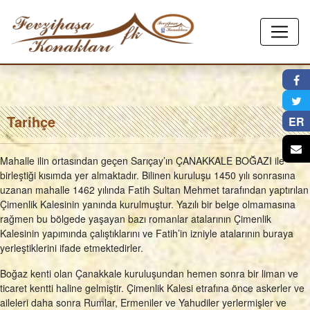
×
Tarihçe
ER
Mahalle ilin ortasından geçen Sarıçay’ın ÇANAKKALE BOĞAZI ile
birleştiği kısımda yer almaktadır. Bilinen kuruluşu 1450 yılı sonrasına
uzanan mahalle 1462 yılında Fatih Sultan Mehmet tarafından yaptırılan
Çimenlik Kalesinin yanında kurulmuştur. Yazılı bir belge olmamasına
rağmen bu bölgede yaşayan bazı romanlar atalarının Çimenlik
Kalesinin yapımında çalıştıklarını ve Fatih’in izniyle atalarının buraya
yerleştiklerini ifade etmektedirler.
Boğaz kenti olan Çanakkale kuruluşundan hemen sonra bir liman ve
ticaret kentti haline gelmiştir. Çimenlik Kalesi etrafına önce askerler ve
aileleri daha sonra Rumlar, Ermeniler ve Yahudiler yerlermişler ve