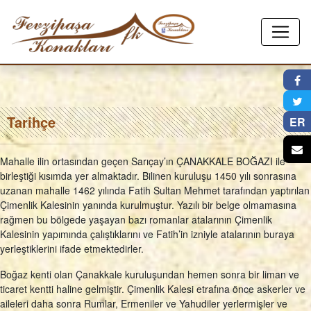
×
Tarihçe
ER
Mahalle ilin ortasından geçen Sarıçay’ın ÇANAKKALE BOĞAZI ile
birleştiği kısımda yer almaktadır. Bilinen kuruluşu 1450 yılı sonrasına
uzanan mahalle 1462 yılında Fatih Sultan Mehmet tarafından yaptırılan
Çimenlik Kalesinin yanında kurulmuştur. Yazılı bir belge olmamasına
rağmen bu bölgede yaşayan bazı romanlar atalarının Çimenlik
Kalesinin yapımında çalıştıklarını ve Fatih’in izniyle atalarının buraya
yerleştiklerini ifade etmektedirler.
Boğaz kenti olan Çanakkale kuruluşundan hemen sonra bir liman ve
ticaret kentti haline gelmiştir. Çimenlik Kalesi etrafına önce askerler ve
aileleri daha sonra Rumlar, Ermeniler ve Yahudiler yerlermişler ve