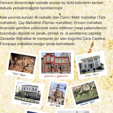
Osmanlı dönemindeki mahalle sınırları bu farklı kültürlerin kentsel
dokuda yerleşimine göre tanımlanmıştır.
Kale yanında kurulan ilk mahalle olan Cami-i Kebir mahallesi (Türk
mahallesi), Çay Mahallesi (Roman mahallesi), Ermeni mahallesi,
limandaki gemilere yüklenmek üzere istiflenen meşe palamutlarının
bulunduğu depolar ve çanak, çömlek vs. el sanatlarının yapıldığı
Zanaatlar Mahallesi ile merkezde yer alan bugünkü Çarşı Caddesi
Fevzipaşa mahallesi sınırları içinde kalmaktadır.