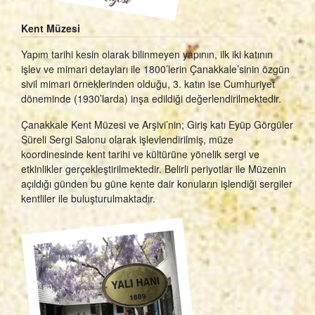
Kent Müzesi
Yapım tarihi kesin olarak bilinmeyen yapının, ilk iki katının
işlev ve mimari detayları ile 1800’lerin Çanakkale’sinin özgün
sivil mimari örneklerinden olduğu, 3. katın ise Cumhuriyet
döneminde (1930’larda) inşa edildiği değerlendirilmektedir.
Çanakkale Kent Müzesi ve Arşivi’nin; Giriş katı Eyüp Görgüler
Süreli Sergi Salonu olarak işlevlendirilmiş, müze
koordinesinde kent tarihi ve kültürüne yönelik sergi ve
etkinlikler gerçekleştirilmektedir. Belirli periyotlar ile Müzenin
açıldığı günden bu güne kente dair konuların işlendiği sergiler
kentliler ile buluşturulmaktadır.