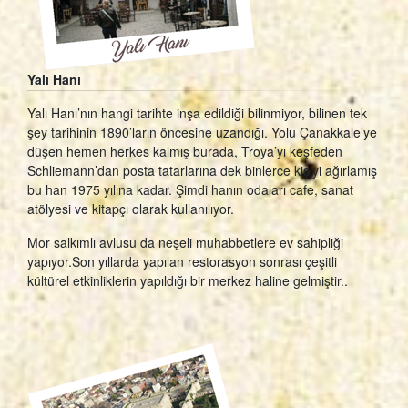
Yalı Hanı
Yalı Hanı’nın hangi tarihte inşa edildiği bilinmiyor, bilinen tek
şey tarihinin 1890’ların öncesine uzandığı. Yolu Çanakkale’ye
düşen hemen herkes kalmış burada, Troya’yı keşfeden
Schliemann’dan posta tatarlarına dek binlerce kişiyi ağırlamış
bu han 1975 yılına kadar. Şimdi hanın odaları cafe, sanat
atölyesi ve kitapçı olarak kullanılıyor.
Mor salkımlı avlusu da neşeli muhabbetlere ev sahipliği
yapıyor.Son yıllarda yapılan restorasyon sonrası çeşitli
kültürel etkinliklerin yapıldığı bir merkez haline gelmiştir..