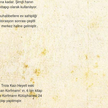
lına kadar. Şimdi hanın
itapçı olarak kullanılıyor.
muhabbetlere ev sahipliği
storasyon sonrası çeşitli
ir merkez haline gelmiştir..
 Troia Kazı Heyeti eski
an Korfmann' ın, 6 bin kitap
ığı Korfmann Kütüphanesi 24
şı yapılmıştır.