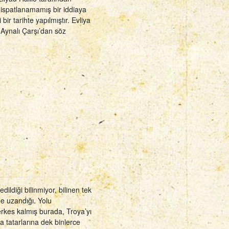
u ispatlanamamış bir iddiaya
bir tarihte yapılmıştır. Evliya
Aynalı Çarşı’dan söz
edildiği bilinmiyor, bilinen tek
ne uzandığı. Yolu
kes kalmış burada, Troya’yı
 tatarlarına dek binlerce