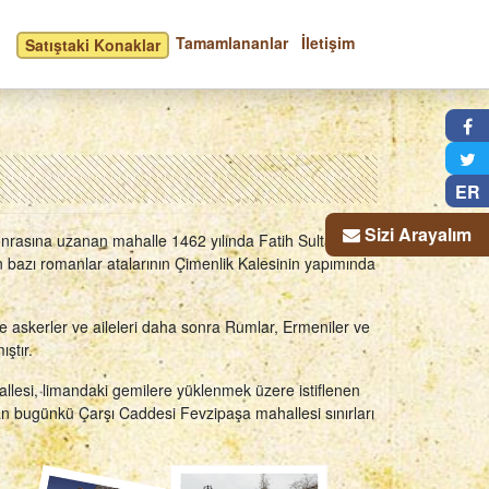
Tamamlananlar
İletişim
Satıştaki Konaklar
×
ER
Sizi Arayalım
sonrasına uzanan mahalle 1462 yılında Fatih Sultan
 bazı romanlar atalarının Çimenlik Kalesinin yapımında
e askerler ve aileleri daha sonra Rumlar, Ermeniler ve
ştır.
llesi, limandaki gemilere yüklenmek üzere istiflenen
an bugünkü Çarşı Caddesi Fevzipaşa mahallesi sınırları