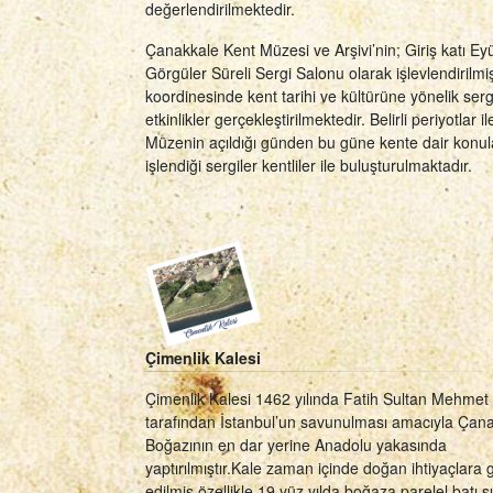
değerlendirilmektedir.
Çanakkale Kent Müzesi ve Arşivi’nin; Giriş katı Ey
Görgüler Süreli Sergi Salonu olarak işlevlendirilm
koordinesinde kent tarihi ve kültürüne yönelik serg
etkinlikler gerçekleştirilmektedir. Belirli periyotlar il
Müzenin açıldığı günden bu güne kente dair konul
işlendiği sergiler kentliler ile buluşturulmaktadır.
Çimenlik Kalesi
Çimenlik Kalesi 1462 yılında Fatih Sultan Mehmet
tarafından İstanbul’un savunulması amacıyla Çan
Boğazının en dar yerine Anadolu yakasında
yaptırılmıştır.Kale zaman içinde doğan ihtiyaçlara g
edilmiş özellikle 19.yüz yılda boğaza parelel batı s