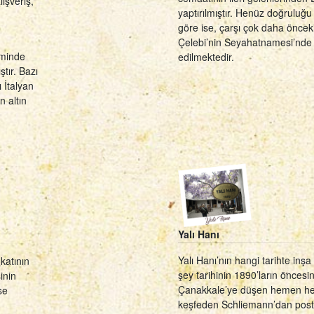
ışveriş,
yaptırılmıştır. Henüz doğruluğ
göre ise, çarşı çok daha önceki 
Çelebi’nin Seyahatnamesi’nde 
eminde
edilmektedir.
tır. Bazı
 İtalyan
n altın
Yalı Hanı
Yalı Hanı’nın hangi tarihte inşa 
 katının
şey tarihinin 1890’ların öncesi
inin
Çanakkale’ye düşen hemen her
se
keşfeden Schliemann’dan posta