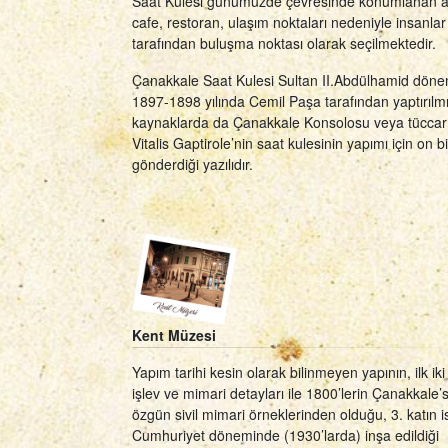
Saat Kulesi günümüzde çevresinde konumlanan al
cafe, restoran, ulaşım noktaları nedeniyle insanlar
tarafından buluşma noktası olarak seçilmektedir.
Çanakkale Saat Kulesi Sultan II.Abdülhamid dön
1897-1898 yılında Cemil Paşa tarafından yaptırılmış
kaynaklarda da Çanakkale Konsolosu veya tüccarı
Vitalis Gaptirole’nin saat kulesinin yapımı için on bi
gönderdiği yazılıdır.
Kent Müzesi
Yapım tarihi kesin olarak bilinmeyen yapının, ilk iki
işlev ve mimari detayları ile 1800’lerin Çanakkale’s
özgün sivil mimari örneklerinden olduğu, 3. katın i
Cumhuriyet döneminde (1930’larda) inşa edildiği