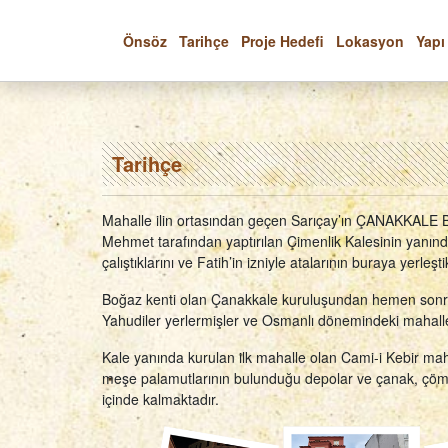
Önsöz
Tarihçe
Proje Hedefi
Lokasyon
Yapı
Tarihçe
Mahalle ilin ortasından geçen Sarıçay’ın ÇANAKKALE BOĞ
Mehmet tarafından yaptırılan Çimenlik Kalesinin yanın
çalıştıklarını ve Fatih’in izniyle atalarının buraya yerleşt
Boğaz kenti olan Çanakkale kuruluşundan hemen sonra bi
Yahudiler yerlermişler ve Osmanlı dönemindeki mahalle s
Kale yanında kurulan ilk mahalle olan Cami-i Kebir ma
meşe palamutlarının bulunduğu depolar ve çanak, çömlek
içinde kalmaktadır.