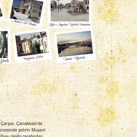
o Çarşısı, Çanakkale'de
senesinde şehrin Musevi
Eliyau Hallio tarafından