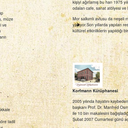
kişiyi ağırlamış bu han 1975 yı
odaları cafe, sanat atölyesi ve k
üp
Mor salkımlı avlusu da neşeli 
iş, müze
yapıyor.Son yıllarda yapılan re
i ve
kültürel etkinliklerin yapıldığı b
e
arın
Korfmann Kütüphanesi
2005 yılında hayatını kaybeden
başkanı Prof. Dr. Manfred Osm
akkale
ile 10 bin makalesini bağışlad
Şubat 2007 Cumartesi günü açılı
öre tadil
ur