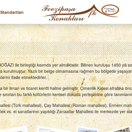
 Standartları
AZI ile birleştiği kısımda yer almaktadır. Bilinen kuruluşu 1450 yılı 
da kurulmuştur. Yazılı bir belge olmamasına rağmen bu bölgede yaşayan
iklerini ifade etmektedirler.
r liman ve ticaret kentti haline gelmiştir. Çimenlik Kalesi etrafına önc
ınırları bu farklı kültürlerin kentsel dokuda yerleşimine göre tanımlanmı
hallesi (Türk mahallesi), Çay Mahallesi (Roman mahallesi), Ermeni maha
 vs. el sanatlarının yapıldığı Zanaatlar Mahallesi ile merkezde yer al