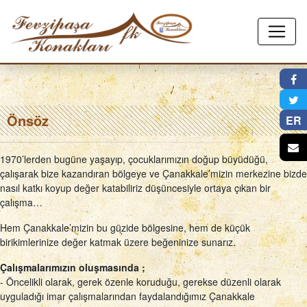
×
Önsöz
ER
1970’lerden bugüne yaşayıp, çocuklarımızın doğup büyüdüğü,
çalışarak bize kazandıran bölgeye ve Çanakkale’mizin merkezine bizde
nasıl katkı koyup değer katabiliriz düşüncesiyle ortaya çıkan bir
çalışma…
Hem Çanakkale’mizin bu güzide bölgesine, hem de küçük
birikimlerinize değer katmak üzere beğeninize sunarız.
Çalışmalarımızın oluşmasında ;
- Öncelikli olarak, gerek özenle koruduğu, gerekse düzenli olarak
uyguladığı imar çalışmalarından faydalandığımız Çanakkale