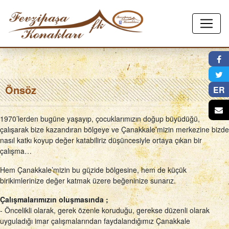
×
Önsöz
ER
1970’lerden bugüne yaşayıp, çocuklarımızın doğup büyüdüğü,
çalışarak bize kazandıran bölgeye ve Çanakkale’mizin merkezine bizde
nasıl katkı koyup değer katabiliriz düşüncesiyle ortaya çıkan bir
çalışma…
Hem Çanakkale’mizin bu güzide bölgesine, hem de küçük
birikimlerinize değer katmak üzere beğeninize sunarız.
Çalışmalarımızın oluşmasında ;
- Öncelikli olarak, gerek özenle koruduğu, gerekse düzenli olarak
uyguladığı imar çalışmalarından faydalandığımız Çanakkale