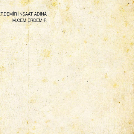
ERDEMİR İNŞAAT ADINA
M.CEM ERDEMİR