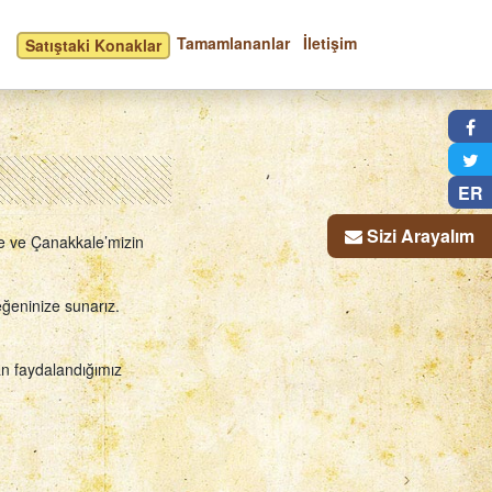
Tamamlananlar
İletişim
Satıştaki Konaklar
×
ER
Sizi Arayalım
e ve Çanakkale’mizin
ğeninize sunarız.
an faydalandığımız