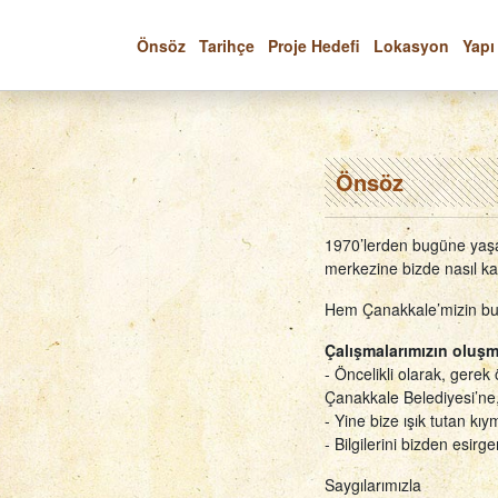
Önsöz
Tarihçe
Proje Hedefi
Lokasyon
Yapı
Önsöz
1970’lerden bugüne yaşa
merkezine bizde nasıl ka
Hem Çanakkale’mizin bu 
Çalışmalarımızın oluşm
- Öncelikli olarak, gere
Çanakkale Belediyesi’ne
- Yine bize ışık tutan k
- Bilgilerini bizden esi
Saygılarımızla