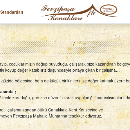
 Standartları
yıp, çocuklarımızın doğup büyüdüğü, çalışarak bize kazandıran bölgey
tkı koyup değer katabiliriz düşüncesiyle ortaya çıkan bir çalışma…
güzide bölgesine, hem de küçük birikimlerinize değer katmak üzere be
asında ;
k özenle koruduğu, gerekse düzenli olarak uyguladığı imar çalışmalarınd
,
ıymetli çalışmalarından ötürü Çanakkale Kent Konseyine ve
rgemeyen Fevzipaşa Mahalle Muhtarına teşekkür ediyoruz.