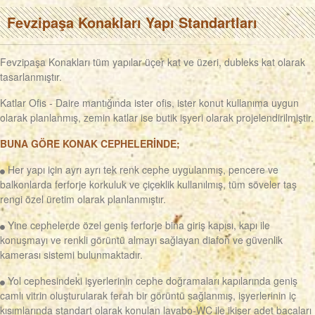
Fevzipaşa Konakları Yapı Standartları
Fevzipaşa Konakları tüm yapılar üçer kat ve üzeri, dubleks kat olarak
tasarlanmıştır.
Katlar Ofis - Daire mantığında ister ofis, ister konut kullanıma uygun
olarak planlanmış, zemin katlar ise butik işyeri olarak projelendirilmiştir.
BUNA GÖRE KONAK CEPHELERİNDE;
Her yapı için ayrı ayrı tek renk cephe uygulanmış, pencere ve
balkonlarda ferforje korkuluk ve çiçeklik kullanılmış, tüm söveler taş
rengi özel üretim olarak planlanmıştır.
Yine cephelerde özel geniş ferforje bina giriş kapısı, kapı ile
konuşmayı ve renkli görüntü almayı sağlayan diafon ve güvenlik
kamerası sistemi bulunmaktadır.
Yol cephesindeki işyerlerinin cephe doğramaları kapılarında geniş
camlı vitrin oluşturularak ferah bir görüntü sağlanmış, işyerlerinin iç
kısımlarında standart olarak konulan lavabo-WC ile ikişer adet bacaları