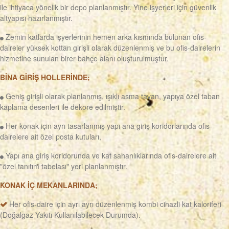
ile ihtiyaca yönelik bir depo planlanmıştır. Yine işyerleri için güvenlik
altyapısı hazırlanmıştır.
Zemin katlarda işyerlerinin hemen arka kısmında bulunan ofis-
daireler yüksek kottan girişli olarak düzenlenmiş ve bu ofis-dairelerin
hizmetine sunulan birer bahçe alanı oluşturulmuştur.
BİNA GİRİŞ HOLLERİNDE;
Geniş girişli olarak planlanmış, ışıklı asma tavan, yapıya özel taban
kaplama desenleri ile dekore edilmiştir.
Her konak için ayrı tasarlanmış yapı ana giriş koridorlarında ofis-
dairelere ait özel posta kutuları,
Yapı ana giriş koridorunda ve kat sahanlıklarında ofis-dairelere ait
"özel tanıtım tabelası" yeri planlanmıştır.
KONAK İÇ MEKANLARINDA;
Her ofis-daire için ayrı ayrı düzenlenmiş kombi cihazli kat kaloriferi
(Doğalgaz Yakıtı Kullanılabilecek Durumda).