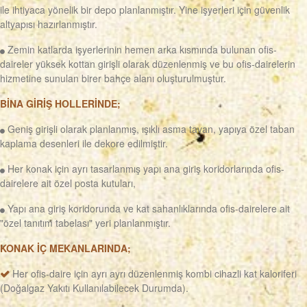
ile ihtiyaca yönelik bir depo planlanmıştır. Yine işyerleri için güvenlik
altyapısı hazırlanmıştır.
Zemin katlarda işyerlerinin hemen arka kısmında bulunan ofis-
daireler yüksek kottan girişli olarak düzenlenmiş ve bu ofis-dairelerin
hizmetine sunulan birer bahçe alanı oluşturulmuştur.
BİNA GİRİŞ HOLLERİNDE;
Geniş girişli olarak planlanmış, ışıklı asma tavan, yapıya özel taban
kaplama desenleri ile dekore edilmiştir.
Her konak için ayrı tasarlanmış yapı ana giriş koridorlarında ofis-
dairelere ait özel posta kutuları,
Yapı ana giriş koridorunda ve kat sahanlıklarında ofis-dairelere ait
"özel tanıtım tabelası" yeri planlanmıştır.
KONAK İÇ MEKANLARINDA;
Her ofis-daire için ayrı ayrı düzenlenmiş kombi cihazli kat kaloriferi
(Doğalgaz Yakıtı Kullanılabilecek Durumda).