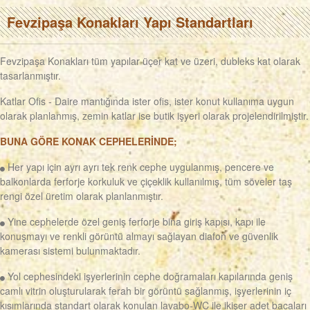
Fevzipaşa Konakları Yapı Standartları
Fevzipaşa Konakları tüm yapılar üçer kat ve üzeri, dubleks kat olarak
tasarlanmıştır.
Katlar Ofis - Daire mantığında ister ofis, ister konut kullanıma uygun
olarak planlanmış, zemin katlar ise butik işyeri olarak projelendirilmiştir.
BUNA GÖRE KONAK CEPHELERİNDE;
Her yapı için ayrı ayrı tek renk cephe uygulanmış, pencere ve
balkonlarda ferforje korkuluk ve çiçeklik kullanılmış, tüm söveler taş
rengi özel üretim olarak planlanmıştır.
Yine cephelerde özel geniş ferforje bina giriş kapısı, kapı ile
konuşmayı ve renkli görüntü almayı sağlayan diafon ve güvenlik
kamerası sistemi bulunmaktadır.
Yol cephesindeki işyerlerinin cephe doğramaları kapılarında geniş
camlı vitrin oluşturularak ferah bir görüntü sağlanmış, işyerlerinin iç
kısımlarında standart olarak konulan lavabo-WC ile ikişer adet bacaları