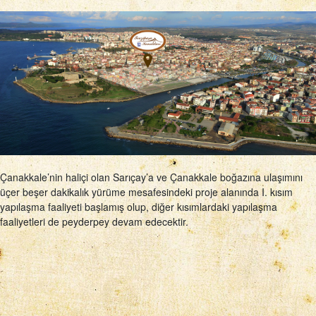
Çanakkale’nin haliçi olan Sarıçay’a ve Çanakkale boğazına ulaşımını
üçer beşer dakikalık yürüme mesafesindeki proje alanında I. kısım
yapılaşma faaliyeti başlamış olup, diğer kısımlardaki yapılaşma
faaliyetleri de peyderpey devam edecektir.