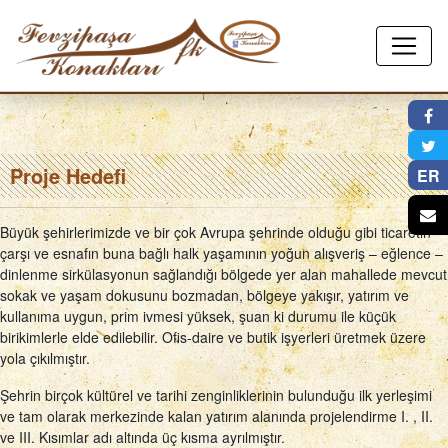
×
Proje Hedefi
ER
Büyük şehirlerimizde ve bir çok Avrupa şehrinde olduğu gibi ticaretin
çarşı ve esnafın buna bağlı halk yaşamının yoğun alışveriş – eğlence –
dinlenme sirkülasyonun sağlandığı bölgede yer alan mahallede mevcut
sokak ve yaşam dokusunu bozmadan, bölgeye yakışır, yatırım ve
kullanıma uygun, prim ivmesi yüksek, şuan ki durumu ile küçük
birikimlerle elde edilebilir. Ofis-daire ve butik işyerleri üretmek üzere
yola çıkılmıştır.
Şehrin birçok kültürel ve tarihi zenginliklerinin bulunduğu ilk yerleşimi
ve tam olarak merkezinde kalan yatırım alanında projelendirme I. , II.
ve III. Kısımlar adı altında üç kısma ayrılmıştır.