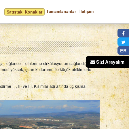
Tamamlananlar
İletişim
Satıştaki Konaklar
×
ER
Sizi Arayalım
riş – eğlence – dinlenme sirkülasyonun sağlandığı
esi yüksek, şuan ki durumu ile küçük birikimlerle
rme I. , II. ve III. Kısımlar adı altında üç kısma