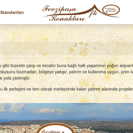
 Standartları
 gibi ticaretin çarşı ve esnafın buna bağlı halk yaşamının yoğun alışve
usunu bozmadan, bölgeye yakışır, yatırım ve kullanıma uygun, prim ivm
 yola çıkılmıştır.
ğu ilk yerleşimi ve tam olarak merkezinde kalan yatırım alanında projelendi