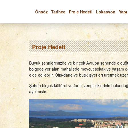
Önsöz
Tarihçe
Proje Hedefi
Lokasyon
Yapı
Proje Hedefi
Büyük şehirlerimizde ve bir çok Avrupa şehrinde olduğu
bölgede yer alan mahallede mevcut sokak ve yaşam dok
elde edilebilir. Ofis-daire ve butik işyerleri üretmek üzere
Şehrin birçok kültürel ve tarihi zenginliklerinin bulundu
ayrılmıştır.