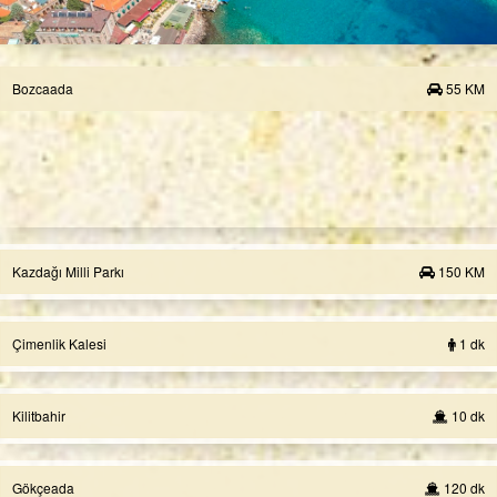
Bozcaada
55 KM
Kazdağı Milli Parkı
150 KM
Çimenlik Kalesi
1 dk
Kilitbahir
10 dk
Gökçeada
120 dk