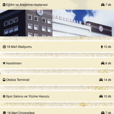
Eğitim ve Araştırma Hastanesi
7 dk
18 Mart Stadyumu
10 dk
Havalimanı
9 dk
Otobüs Terminali
14 dk
Spor Salonu ve Yüzme Havuzu
10 dk
18 Mart Üniversitesi
7 dk