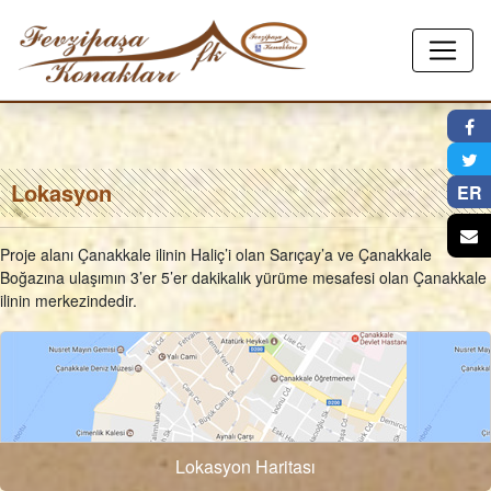
Google
Eski
Maps
Mahalle
-
Haritası
×
Lokasyon
-
Lokasyon
Lokasyon
ER
Proje alanı Çanakkale ilinin Haliç’i olan Sarıçay’a ve Çanakkale
Boğazına ulaşımın 3’er 5’er dakikalık yürüme mesafesi olan Çanakkale
ilinin merkezindedir.
Lokasyon Haritası