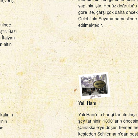
ışveriş,
yaptırılmıştır. Henüz doğruluğ
göre ise, çarşı çok daha önceki 
Çelebi’nin Seyahatnamesi’nde 
eminde
edilmektedir.
tır. Bazı
 İtalyan
n altın
Yalı Hanı
Yalı Hanı’nın hangi tarihte inşa 
 katının
şey tarihinin 1890’ların öncesi
inin
Çanakkale’ye düşen hemen her
se
keşfeden Schliemann’dan posta