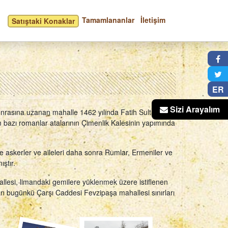
Tamamlananlar
İletişim
Satıştaki Konaklar
×
ER
Sizi Arayalım
sonrasına uzanan mahalle 1462 yılında Fatih Sultan
 bazı romanlar atalarının Çimenlik Kalesinin yapımında
e askerler ve aileleri daha sonra Rumlar, Ermeniler ve
ştır.
llesi, limandaki gemilere yüklenmek üzere istiflenen
an bugünkü Çarşı Caddesi Fevzipaşa mahallesi sınırları