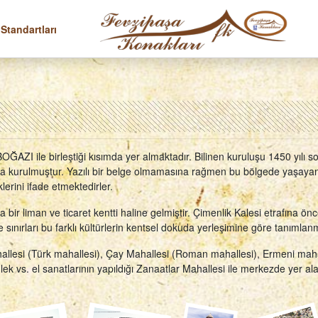
 Standartları
AZI ile birleştiği kısımda yer almaktadır. Bilinen kuruluşu 1450 yılı 
da kurulmuştur. Yazılı bir belge olmamasına rağmen bu bölgede yaşayan
iklerini ifade etmektedirler.
r liman ve ticaret kentti haline gelmiştir. Çimenlik Kalesi etrafına önc
ınırları bu farklı kültürlerin kentsel dokuda yerleşimine göre tanımlanmı
hallesi (Türk mahallesi), Çay Mahallesi (Roman mahallesi), Ermeni maha
 vs. el sanatlarının yapıldığı Zanaatlar Mahallesi ile merkezde yer al