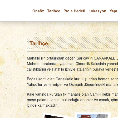
Önsöz
Tarihçe
Proje Hedefi
Lokasyon
Yapı
Tarihçe
Mahalle ilin ortasından geçen Sarıçay’ın ÇANAKKALE BOĞ
Mehmet tarafından yaptırılan Çimenlik Kalesinin yanın
çalıştıklarını ve Fatih’in izniyle atalarının buraya yerleşt
Boğaz kenti olan Çanakkale kuruluşundan hemen sonra bi
Yahudiler yerlermişler ve Osmanlı dönemindeki mahalle s
Kale yanında kurulan ilk mahalle olan Cami-i Kebir ma
meşe palamutlarının bulunduğu depolar ve çanak, çömlek
içinde kalmaktadır.