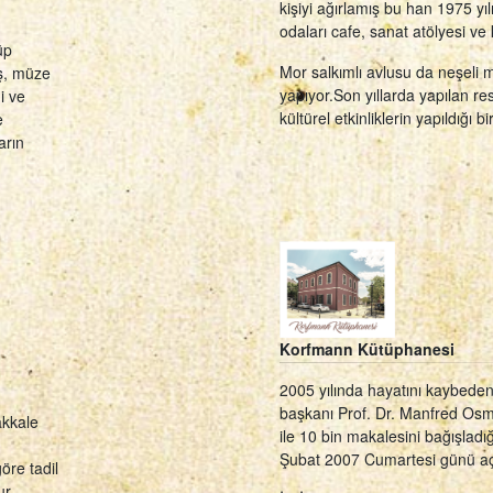
kişiyi ağırlamış bu han 1975 yı
odaları cafe, sanat atölyesi ve k
üp
Mor salkımlı avlusu da neşeli 
iş, müze
yapıyor.Son yıllarda yapılan re
i ve
kültürel etkinliklerin yapıldığı b
e
arın
Korfmann Kütüphanesi
2005 yılında hayatını kaybeden
başkanı Prof. Dr. Manfred Osm
akkale
ile 10 bin makalesini bağışlad
Şubat 2007 Cumartesi günü açılı
öre tadil
ur