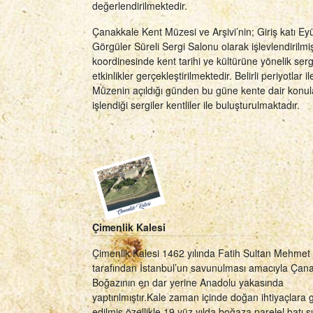
değerlendirilmektedir.
Çanakkale Kent Müzesi ve Arşivi’nin; Giriş katı Ey
Görgüler Süreli Sergi Salonu olarak işlevlendirilm
koordinesinde kent tarihi ve kültürüne yönelik serg
etkinlikler gerçekleştirilmektedir. Belirli periyotlar il
Müzenin açıldığı günden bu güne kente dair konul
işlendiği sergiler kentliler ile buluşturulmaktadır.
Çimenlik Kalesi
Çimenlik Kalesi 1462 yılında Fatih Sultan Mehmet
tarafından İstanbul’un savunulması amacıyla Çan
Boğazının en dar yerine Anadolu yakasında
yaptırılmıştır.Kale zaman içinde doğan ihtiyaçlara g
edilmiş özellikle 19.yüz yılda boğaza parelel batı s