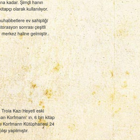
lına kadar. Şimdi hanın
itapçı olarak kullanılıyor.
muhabbetlere ev sahipliği
storasyon sonrası çeşitli
ir merkez haline gelmiştir..
 Troia Kazı Heyeti eski
an Korfmann' ın, 6 bin kitap
ığı Korfmann Kütüphanesi 24
şı yapılmıştır.