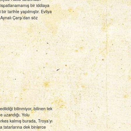
u ispatlanamamış bir iddiaya
bir tarihte yapılmıştır. Evliya
Aynalı Çarşı’dan söz
edildiği bilinmiyor, bilinen tek
ne uzandığı. Yolu
kes kalmış burada, Troya’yı
 tatarlarına dek binlerce