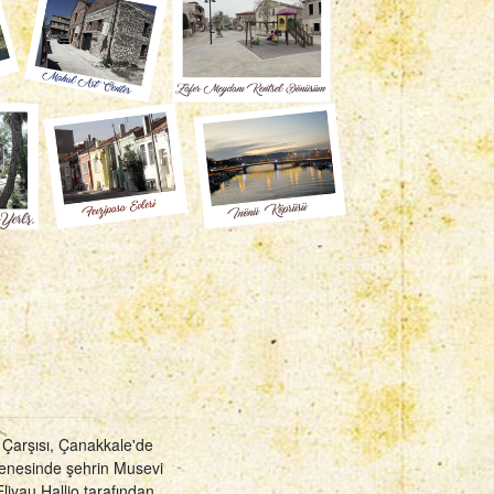
o Çarşısı, Çanakkale'de
senesinde şehrin Musevi
Eliyau Hallio tarafından