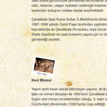
Saat Kulesi günümüzde çevresinde konumlanan al
cafe, restoran, ulaşım noktaları nedeniyle insanlar
tarafından buluşma noktası olarak seçilmektedir.
Çanakkale Saat Kulesi Sultan II.Abdülhamid dön
1897-1898 yılında Cemil Paşa tarafından yaptırılmış
kaynaklarda da Çanakkale Konsolosu veya tüccarı
Vitalis Gaptirole’nin saat kulesinin yapımı için on bi
gönderdiği yazılıdır.
Kent Müzesi
Yapım tarihi kesin olarak bilinmeyen yapının, ilk iki
işlev ve mimari detayları ile 1800’lerin Çanakkale’s
özgün sivil mimari örneklerinden olduğu, 3. katın i
Cumhuriyet döneminde (1930’larda) inşa edildiği