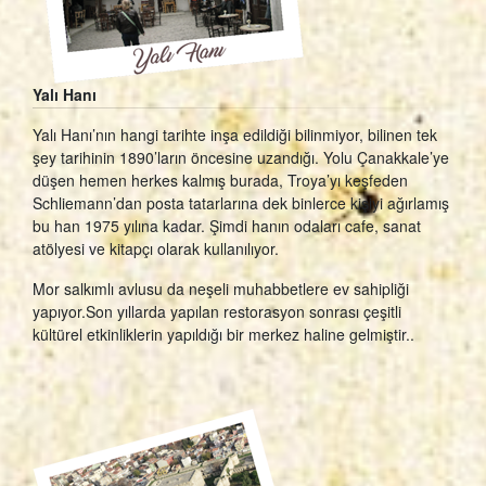
Yalı Hanı
Yalı Hanı’nın hangi tarihte inşa edildiği bilinmiyor, bilinen tek
şey tarihinin 1890’ların öncesine uzandığı. Yolu Çanakkale’ye
düşen hemen herkes kalmış burada, Troya’yı keşfeden
Schliemann’dan posta tatarlarına dek binlerce kişiyi ağırlamış
bu han 1975 yılına kadar. Şimdi hanın odaları cafe, sanat
atölyesi ve kitapçı olarak kullanılıyor.
Mor salkımlı avlusu da neşeli muhabbetlere ev sahipliği
yapıyor.Son yıllarda yapılan restorasyon sonrası çeşitli
kültürel etkinliklerin yapıldığı bir merkez haline gelmiştir..