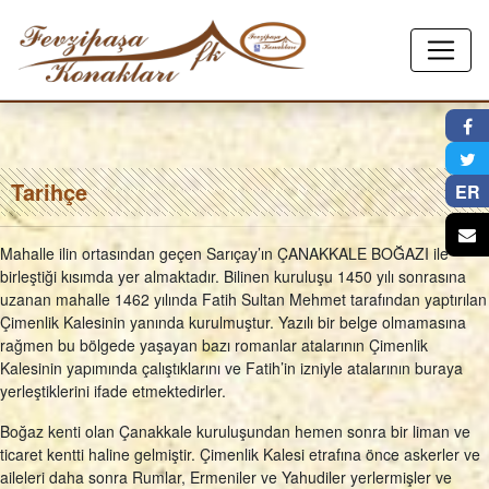
×
Tarihçe
ER
Mahalle ilin ortasından geçen Sarıçay’ın ÇANAKKALE BOĞAZI ile
birleştiği kısımda yer almaktadır. Bilinen kuruluşu 1450 yılı sonrasına
uzanan mahalle 1462 yılında Fatih Sultan Mehmet tarafından yaptırılan
Çimenlik Kalesinin yanında kurulmuştur. Yazılı bir belge olmamasına
rağmen bu bölgede yaşayan bazı romanlar atalarının Çimenlik
Kalesinin yapımında çalıştıklarını ve Fatih’in izniyle atalarının buraya
yerleştiklerini ifade etmektedirler.
Boğaz kenti olan Çanakkale kuruluşundan hemen sonra bir liman ve
ticaret kentti haline gelmiştir. Çimenlik Kalesi etrafına önce askerler ve
aileleri daha sonra Rumlar, Ermeniler ve Yahudiler yerlermişler ve