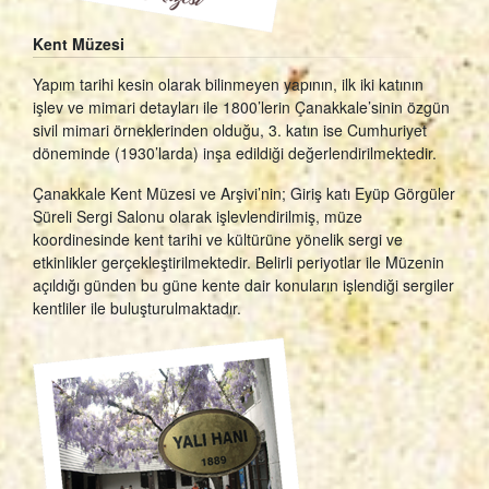
Kent Müzesi
Yapım tarihi kesin olarak bilinmeyen yapının, ilk iki katının
işlev ve mimari detayları ile 1800’lerin Çanakkale’sinin özgün
sivil mimari örneklerinden olduğu, 3. katın ise Cumhuriyet
döneminde (1930’larda) inşa edildiği değerlendirilmektedir.
Çanakkale Kent Müzesi ve Arşivi’nin; Giriş katı Eyüp Görgüler
Süreli Sergi Salonu olarak işlevlendirilmiş, müze
koordinesinde kent tarihi ve kültürüne yönelik sergi ve
etkinlikler gerçekleştirilmektedir. Belirli periyotlar ile Müzenin
açıldığı günden bu güne kente dair konuların işlendiği sergiler
kentliler ile buluşturulmaktadır.