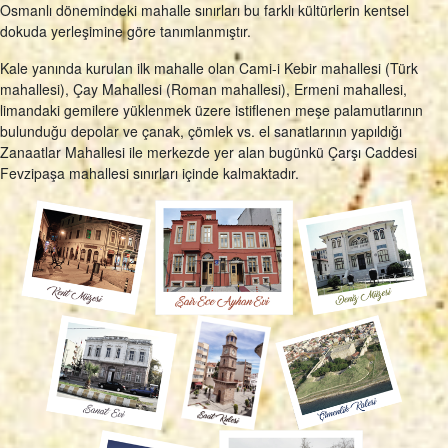
Osmanlı dönemindeki mahalle sınırları bu farklı kültürlerin kentsel
dokuda yerleşimine göre tanımlanmıştır.
Kale yanında kurulan ilk mahalle olan Cami-i Kebir mahallesi (Türk
mahallesi), Çay Mahallesi (Roman mahallesi), Ermeni mahallesi,
limandaki gemilere yüklenmek üzere istiflenen meşe palamutlarının
bulunduğu depolar ve çanak, çömlek vs. el sanatlarının yapıldığı
Zanaatlar Mahallesi ile merkezde yer alan bugünkü Çarşı Caddesi
Fevzipaşa mahallesi sınırları içinde kalmaktadır.