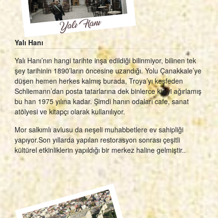
Yalı Hanı
Yalı Hanı’nın hangi tarihte inşa edildiği bilinmiyor, bilinen tek
şey tarihinin 1890’ların öncesine uzandığı. Yolu Çanakkale’ye
düşen hemen herkes kalmış burada, Troya’yı keşfeden
Schliemann’dan posta tatarlarına dek binlerce kişiyi ağırlamış
bu han 1975 yılına kadar. Şimdi hanın odaları cafe, sanat
atölyesi ve kitapçı olarak kullanılıyor.
Mor salkımlı avlusu da neşeli muhabbetlere ev sahipliği
yapıyor.Son yıllarda yapılan restorasyon sonrası çeşitli
kültürel etkinliklerin yapıldığı bir merkez haline gelmiştir..