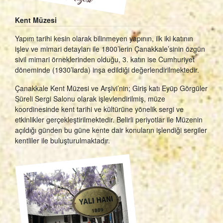
Kent Müzesi
Yapım tarihi kesin olarak bilinmeyen yapının, ilk iki katının
işlev ve mimari detayları ile 1800’lerin Çanakkale’sinin özgün
sivil mimari örneklerinden olduğu, 3. katın ise Cumhuriyet
döneminde (1930’larda) inşa edildiği değerlendirilmektedir.
Çanakkale Kent Müzesi ve Arşivi’nin; Giriş katı Eyüp Görgüler
Süreli Sergi Salonu olarak işlevlendirilmiş, müze
koordinesinde kent tarihi ve kültürüne yönelik sergi ve
etkinlikler gerçekleştirilmektedir. Belirli periyotlar ile Müzenin
açıldığı günden bu güne kente dair konuların işlendiği sergiler
kentliler ile buluşturulmaktadır.