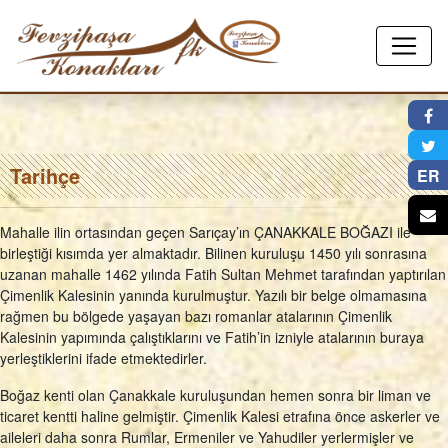
×
Tarihçe
ER
Mahalle ilin ortasından geçen Sarıçay’ın ÇANAKKALE BOĞAZI ile
birleştiği kısımda yer almaktadır. Bilinen kuruluşu 1450 yılı sonrasına
uzanan mahalle 1462 yılında Fatih Sultan Mehmet tarafından yaptırılan
Çimenlik Kalesinin yanında kurulmuştur. Yazılı bir belge olmamasına
rağmen bu bölgede yaşayan bazı romanlar atalarının Çimenlik
Kalesinin yapımında çalıştıklarını ve Fatih’in izniyle atalarının buraya
yerleştiklerini ifade etmektedirler.
Boğaz kenti olan Çanakkale kuruluşundan hemen sonra bir liman ve
ticaret kentti haline gelmiştir. Çimenlik Kalesi etrafına önce askerler ve
aileleri daha sonra Rumlar, Ermeniler ve Yahudiler yerlermişler ve