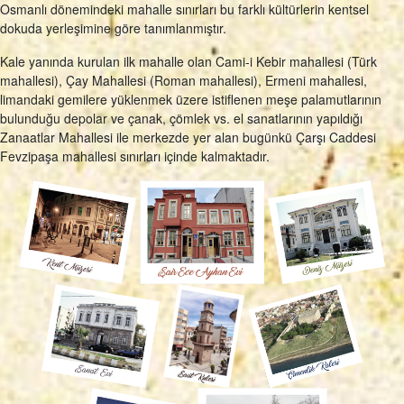
Osmanlı dönemindeki mahalle sınırları bu farklı kültürlerin kentsel
dokuda yerleşimine göre tanımlanmıştır.
Kale yanında kurulan ilk mahalle olan Cami-i Kebir mahallesi (Türk
mahallesi), Çay Mahallesi (Roman mahallesi), Ermeni mahallesi,
limandaki gemilere yüklenmek üzere istiflenen meşe palamutlarının
bulunduğu depolar ve çanak, çömlek vs. el sanatlarının yapıldığı
Zanaatlar Mahallesi ile merkezde yer alan bugünkü Çarşı Caddesi
Fevzipaşa mahallesi sınırları içinde kalmaktadır.