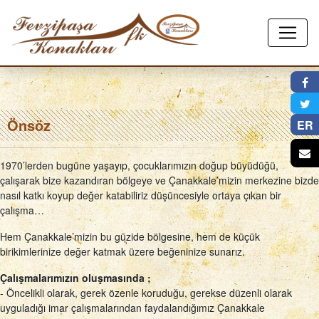
×
Önsöz
ER
1970’lerden bugüne yaşayıp, çocuklarımızın doğup büyüdüğü,
çalışarak bize kazandıran bölgeye ve Çanakkale’mizin merkezine bizde
nasıl katkı koyup değer katabiliriz düşüncesiyle ortaya çıkan bir
çalışma…
Hem Çanakkale’mizin bu güzide bölgesine, hem de küçük
birikimlerinize değer katmak üzere beğeninize sunarız.
Çalışmalarımızın oluşmasında ;
- Öncelikli olarak, gerek özenle koruduğu, gerekse düzenli olarak
uyguladığı imar çalışmalarından faydalandığımız Çanakkale