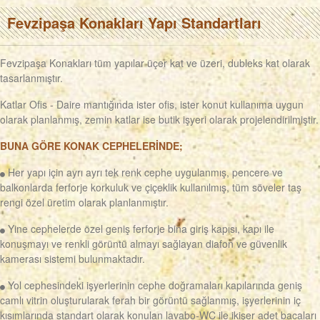
Fevzipaşa Konakları Yapı Standartları
Fevzipaşa Konakları tüm yapılar üçer kat ve üzeri, dubleks kat olarak
tasarlanmıştır.
Katlar Ofis - Daire mantığında ister ofis, ister konut kullanıma uygun
olarak planlanmış, zemin katlar ise butik işyeri olarak projelendirilmiştir.
BUNA GÖRE KONAK CEPHELERİNDE;
Her yapı için ayrı ayrı tek renk cephe uygulanmış, pencere ve
balkonlarda ferforje korkuluk ve çiçeklik kullanılmış, tüm söveler taş
rengi özel üretim olarak planlanmıştır.
Yine cephelerde özel geniş ferforje bina giriş kapısı, kapı ile
konuşmayı ve renkli görüntü almayı sağlayan diafon ve güvenlik
kamerası sistemi bulunmaktadır.
Yol cephesindeki işyerlerinin cephe doğramaları kapılarında geniş
camlı vitrin oluşturularak ferah bir görüntü sağlanmış, işyerlerinin iç
kısımlarında standart olarak konulan lavabo-WC ile ikişer adet bacaları