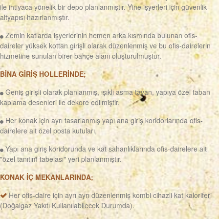
ile ihtiyaca yönelik bir depo planlanmıştır. Yine işyerleri için güvenlik
altyapısı hazırlanmıştır.
Zemin katlarda işyerlerinin hemen arka kısmında bulunan ofis-
daireler yüksek kottan girişli olarak düzenlenmiş ve bu ofis-dairelerin
hizmetine sunulan birer bahçe alanı oluşturulmuştur.
BİNA GİRİŞ HOLLERİNDE;
Geniş girişli olarak planlanmış, ışıklı asma tavan, yapıya özel taban
kaplama desenleri ile dekore edilmiştir.
Her konak için ayrı tasarlanmış yapı ana giriş koridorlarında ofis-
dairelere ait özel posta kutuları,
Yapı ana giriş koridorunda ve kat sahanlıklarında ofis-dairelere ait
"özel tanıtım tabelası" yeri planlanmıştır.
KONAK İÇ MEKANLARINDA;
Her ofis-daire için ayrı ayrı düzenlenmiş kombi cihazli kat kaloriferi
(Doğalgaz Yakıtı Kullanılabilecek Durumda).