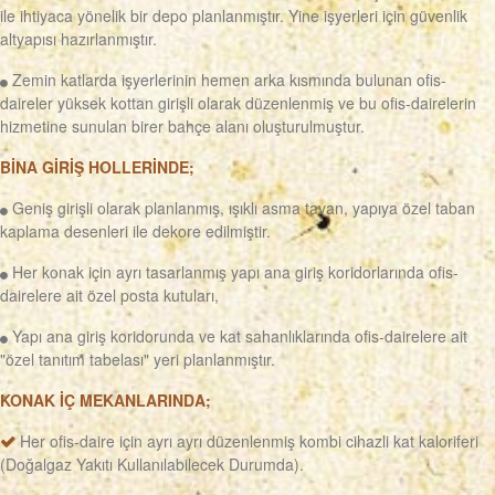
ile ihtiyaca yönelik bir depo planlanmıştır. Yine işyerleri için güvenlik
altyapısı hazırlanmıştır.
Zemin katlarda işyerlerinin hemen arka kısmında bulunan ofis-
daireler yüksek kottan girişli olarak düzenlenmiş ve bu ofis-dairelerin
hizmetine sunulan birer bahçe alanı oluşturulmuştur.
BİNA GİRİŞ HOLLERİNDE;
Geniş girişli olarak planlanmış, ışıklı asma tavan, yapıya özel taban
kaplama desenleri ile dekore edilmiştir.
Her konak için ayrı tasarlanmış yapı ana giriş koridorlarında ofis-
dairelere ait özel posta kutuları,
Yapı ana giriş koridorunda ve kat sahanlıklarında ofis-dairelere ait
"özel tanıtım tabelası" yeri planlanmıştır.
KONAK İÇ MEKANLARINDA;
Her ofis-daire için ayrı ayrı düzenlenmiş kombi cihazli kat kaloriferi
(Doğalgaz Yakıtı Kullanılabilecek Durumda).