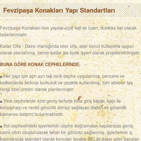
Fevzipaşa Konakları Yapı Standartları
Fevzipaşa Konakları tüm yapılar üçer kat ve üzeri, dubleks kat olarak
tasarlanmıştır.
Katlar Ofis - Daire mantığında ister ofis, ister konut kullanıma uygun
olarak planlanmış, zemin katlar ise butik işyeri olarak projelendirilmiştir.
BUNA GÖRE KONAK CEPHELERİNDE;
Her yapı için ayrı ayrı tek renk cephe uygulanmış, pencere ve
balkonlarda ferforje korkuluk ve çiçeklik kullanılmış, tüm söveler taş
rengi özel üretim olarak planlanmıştır.
Yine cephelerde özel geniş ferforje bina giriş kapısı, kapı ile
konuşmayı ve renkli görüntü almayı sağlayan diafon ve güvenlik
kamerası sistemi bulunmaktadır.
Yol cephesindeki işyerlerinin cephe doğramaları kapılarında geniş
camlı vitrin oluşturularak ferah bir görüntü sağlanmış, işyerlerinin iç
kısımlarında standart olarak konulan lavabo-WC ile ikişer adet bacaları