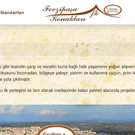
 Standartları
 gibi ticaretin çarşı ve esnafın buna bağlı halk yaşamının yoğun alışve
usunu bozmadan, bölgeye yakışır, yatırım ve kullanıma uygun, prim ivm
 yola çıkılmıştır.
ğu ilk yerleşimi ve tam olarak merkezinde kalan yatırım alanında projelendi