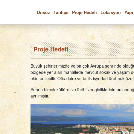
Önsöz
Tarihçe
Proje Hedefi
Lokasyon
Yapı
Proje Hedefi
Büyük şehirlerimizde ve bir çok Avrupa şehrinde olduğu
bölgede yer alan mahallede mevcut sokak ve yaşam dok
elde edilebilir. Ofis-daire ve butik işyerleri üretmek üzere
Şehrin birçok kültürel ve tarihi zenginliklerinin bulundu
ayrılmıştır.