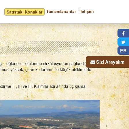
Tamamlananlar
İletişim
Satıştaki Konaklar
×
ER
Sizi Arayalım
riş – eğlence – dinlenme sirkülasyonun sağlandığı
esi yüksek, şuan ki durumu ile küçük birikimlerle
rme I. , II. ve III. Kısımlar adı altında üç kısma