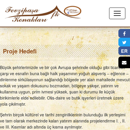
×
Proje Hedefi
ER
Büyük şehirlerimizde ve bir çok Avrupa şehrinde olduğu gibi ticaretin
çarşı ve esnafın buna bağlı halk yaşamının yoğun alışveriş – eğlence –
dinlenme sirkülasyonun sağlandığı bölgede yer alan mahallede mevcut
sokak ve yaşam dokusunu bozmadan, bölgeye yakışır, yatırım ve
kullanıma uygun, prim ivmesi yüksek, şuan ki durumu ile küçük
birikimlerle elde edilebilir. Ofis-daire ve butik işyerleri üretmek üzere
yola çıkılmıştır.
Şehrin birçok kültürel ve tarihi zenginliklerinin bulunduğu ilk yerleşimi
ve tam olarak merkezinde kalan yatırım alanında projelendirme I. , II.
ve III. Kısımlar adı altında üç kısma ayrılmıştır.