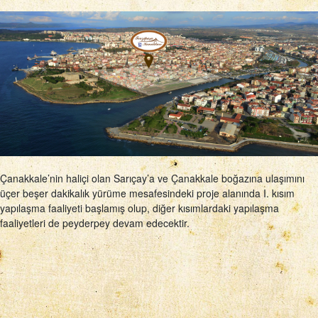
Çanakkale’nin haliçi olan Sarıçay’a ve Çanakkale boğazına ulaşımını
üçer beşer dakikalık yürüme mesafesindeki proje alanında I. kısım
yapılaşma faaliyeti başlamış olup, diğer kısımlardaki yapılaşma
faaliyetleri de peyderpey devam edecektir.